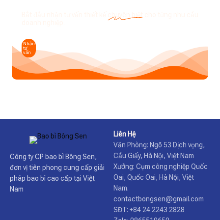
Bắt đầu nhận tư vấn thiết kế
chuyên biệt
cho từng nhu cầu
doanh nghiệp.
Nhận
tư
vấn
Liên Hệ
Văn Phòng: Ngõ 53 Dịch vọng,
Cầu Giấy, Hà Nội, Việt Nam
Công ty CP bao bì Bông Sen,
Xưởng: Cụm công nghiệp Quốc
đơn vị tiên phong cung cấp giải
Oai, Quốc Oai, Hà Nội, Việt
pháp bao bì cao cấp tại Việt
Nam.
Nam
contactbongsen@gmail.com
SĐT: +84 24 2243 2828