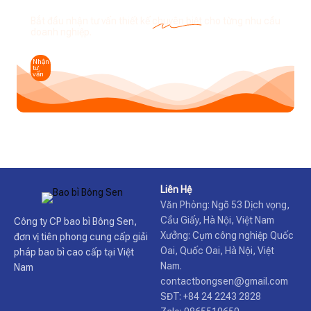
Bắt đầu nhận tư vấn thiết kế
chuyên biệt
cho từng nhu cầu
doanh nghiệp.
Nhận
tư
vấn
Liên Hệ
Văn Phòng: Ngõ 53 Dịch vọng,
Cầu Giấy, Hà Nội, Việt Nam
Công ty CP bao bì Bông Sen,
Xưởng: Cụm công nghiệp Quốc
đơn vị tiên phong cung cấp giải
Oai, Quốc Oai, Hà Nội, Việt
pháp bao bì cao cấp tại Việt
Nam.
Nam
contactbongsen@gmail.com
SĐT: +84 24 2243 2828