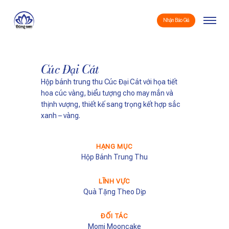
Skip
Menu
to
Nhận Báo Giá
main
content
Cúc Đại Cát
Hộp bánh trung thu
Cúc Đại Cát
với họa tiết
hoa cúc vàng, biểu tượng cho may mắn và
thịnh vượng, thiết kế sang trọng kết hợp sắc
xanh – vàng.
HẠNG MỤC
Hộp Bánh Trung Thu
LĨNH VỰC
Quà Tặng Theo Dịp
ĐỐI TÁC
Momi Mooncake