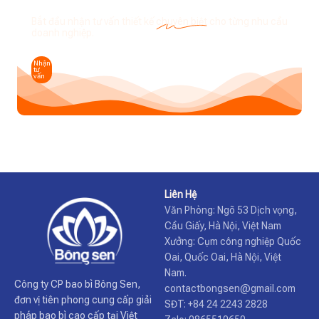
Bắt đầu nhận tư vấn thiết kế
chuyên biệt
cho từng nhu cầu
doanh nghiệp.
Nhận
tư
vấn
Liên Hệ
Văn Phòng: Ngõ 53 Dịch vọng,
Cầu Giấy, Hà Nội, Việt Nam
Xưởng: Cụm công nghiệp Quốc
Oai, Quốc Oai, Hà Nội, Việt
Nam.
Công ty CP bao bì Bông Sen,
contactbongsen@gmail.com
đơn vị tiên phong cung cấp giải
SĐT: +84 24 2243 2828
pháp bao bì cao cấp tại Việt