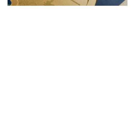
Open
chaty
KIẾN THỨC
Quy Trình Sản Xuất Bao Bì Tại Bông Sen:
Từ Ý Tưởng Đến Sản Phẩm Hoàn Thiện
Liên Hệ
Văn Phòng: Ngõ 53 Dịch vọng,
Cầu Giấy, Hà Nội, Việt Nam